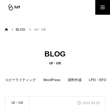
資料ダウンロード
サービスを見る
BLOG
UI・UX
個別相談（1on1）予約
BLOG
COMPANY
会社情報｜企業理念・事業内容
UI・UX
SERVICE
コピーライティング
WordPress
資料作成
LPO・EFO
サービス｜CRM・MA支援、AI活用、クリエイティブ制作
BLOG
ブログ記事｜マーケティング情報ナレッジベース
UI・UX
2024.09.29