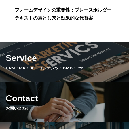
DOWNLOAD
フォームデザインの重要性：プレースホルダー
資料ダウンロード｜サービス資料提供
テキストの落とし穴と効果的な代替案
CONTACT
問い合わせ｜今だけ！3回の無料コンサル実施中
NEWS
Service
ニュース｜国内外の最新マーケティング情報
CRM・MA・ AI・コンテンツ・BtoB・BtoC
PRIVACY POLICY
プライバシーポリシー｜個人情報保護と法令遵守について
Contact
特定商取引法に基づく表記
お問い合わせ