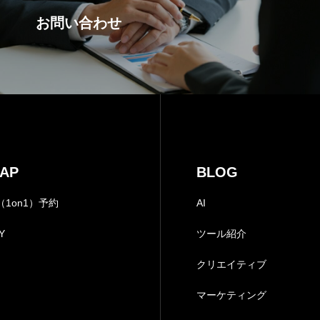
お問い合わせ
CONTACT
問い合わせ｜今だけ！3
NEWS
ニュース｜国内外の最新
PRIVACY PO
MAP
BLOG
プライバシーポリシー｜
1on1）予約
AI
Y
ツール紹介
特定商取引法
クリエイティブ
マーケティング