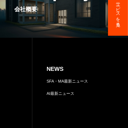
サービスを見る
会社概要
回の無料コンサル実施中
マーケティング情報
LICY
NEWS
個人情報保護と法令遵守について
SFA・MA最新ニュース
AI最新ニュース
に基づく表記