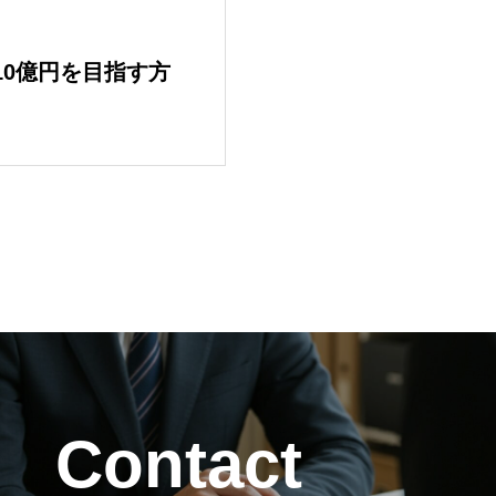
10億円を目指す方
COMPANY
会社情報｜企業理念・事
SERVICE
サービス｜CRM・MA支
BLOG
ブログ記事｜マーケティ
DOWNLOAD
Contact
資料ダウンロード｜サー