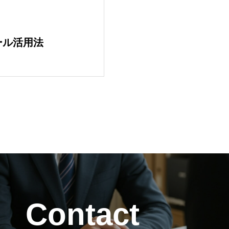
COMPANY
ール活用法
会社情報｜企業理念・事
SERVICE
サービス｜CRM・MA支
BLOG
ブログ記事｜マーケティ
DOWNLOAD
Contact
資料ダウンロード｜サー