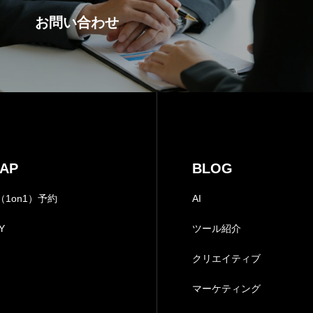
お問い合わせ
CONTACT
問い合わせ｜今だけ！3
NEWS
ニュース｜国内外の最新
PRIVACY PO
MAP
BLOG
プライバシーポリシー｜
1on1）予約
AI
Y
ツール紹介
特定商取引法
クリエイティブ
マーケティング