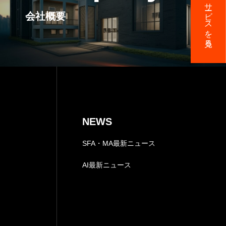
サービスを見る
会社概要
回の無料コンサル実施中
マーケティング情報
LICY
NEWS
個人情報保護と法令遵守について
SFA・MA最新ニュース
AI最新ニュース
に基づく表記