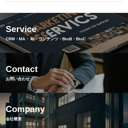
DOWNLOAD
資料ダウンロード｜サービス資料提供
Service
CONTACT
問い合わせ｜今だけ！3回の無料コンサル実施中
CRM・MA・ AI・コンテンツ・BtoB・BtoC
NEWS
ニュース｜国内外の最新マーケティング情報
Contact
PRIVACY POLICY
お問い合わせ
プライバシーポリシー｜個人情報保護と法令遵守について
特定商取引法に基づく表記
Company
会社概要