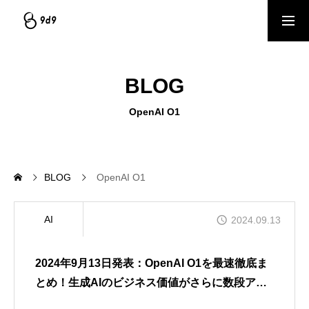
資料ダウンロード
サービスを見る
BLOG
個別相談（1on1）予約
OpenAI O1
COMPANY
会社情報｜企業理念・事業内容
BLOG
OpenAI O1
SERVICE
AI
2024.09.13
サービス｜CRM・MA支援、AI活用、クリエイティブ制作
2024年9月13日発表：OpenAI O1を最速徹底ま
BLOG
とめ！生成AIのビジネス価値がさらに数段アッ
ブログ記事｜マーケティング情報ナレッジベース
プしそう