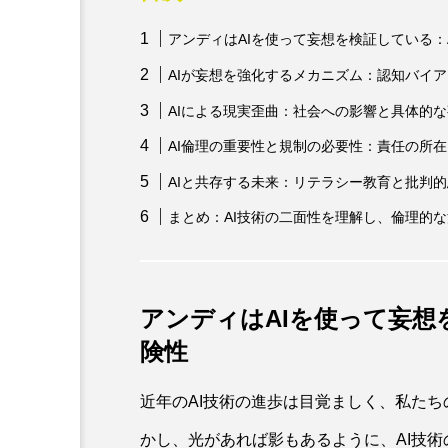
アンディはAIを使って妄想を検証している：
AIが妄想を強化するメカニズム：認知バイ
AIによる現実歪曲：社会への影響と具体的
AI倫理の重要性と規制の必要性：責任の所
AIと共存する未来：リテラシー教育と批判
まとめ：AI技術の二面性を理解し、倫理的
アンディはAIを使って妄想
険性
近年のAI技術の進歩は目覚ましく、私た
かし、光があれば影もあるように、AI技