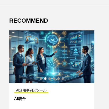
RECOMMEND
AI活用事例とツール
AI
AI統合
Mis
ース