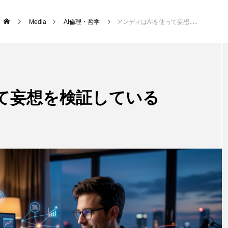
Media
AI倫理・哲学
アンディはAIを使って妄想を検証している
って妄想を検証している