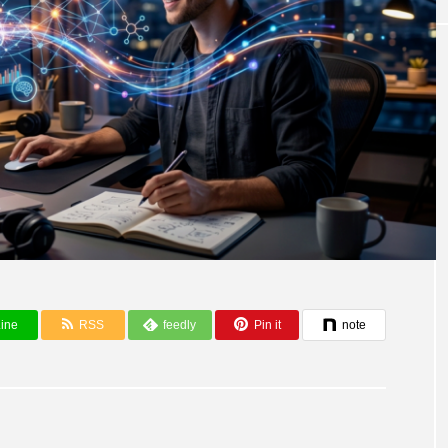
ine
RSS
feedly
Pin it
note
AIと社会・未来
こまで？驚異的な
身体能力測定におけるAIは無意味
性