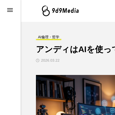
・最新情報
グ
AI倫理・哲学
アンディはAIを使
例とツール
2026.03.22