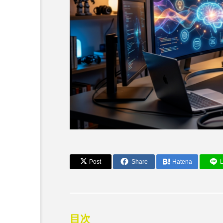
Post
Share
Hatena
L
AI活用事例とツール
AI生成のクオリティはど
進化とビジネス活用の可能
目次