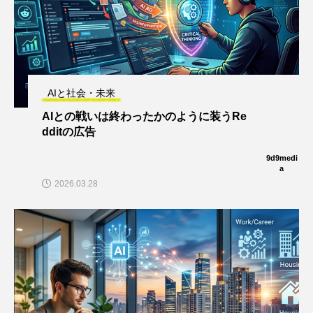
AIと社会・未来
AIとの戦いは終わったかのように装うRe
dditの広告
9d9medi
a
2026.03.28