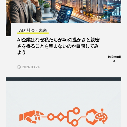
AIと社会・未来
AI企業はなぜ私たちが4oの温かさと親密
さを得ることを望まないのか自問してみ
よう
9d9medi
a
2026.03.24