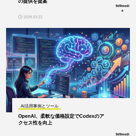
の提供を提案
9d9medi
a
2026.03.22
AI活用事例とツール
OpenAI、柔軟な価格設定でCodexのア
クセス性を向上
9d9medi