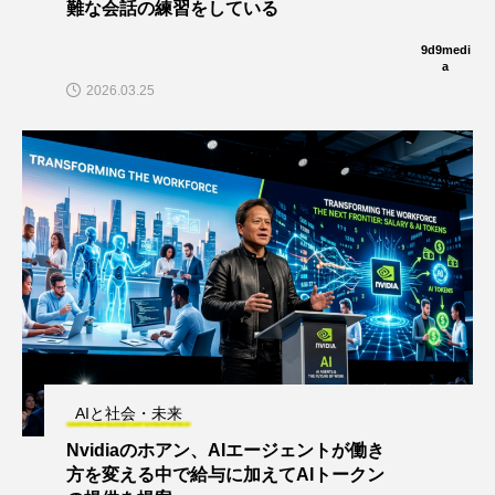
難な会話の練習をしている
9d9medi
a
2026.03.25
AIと社会・未来
Nvidiaのホアン、AIエージェントが働き
方を変える中で給与に加えてAIトークン