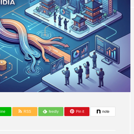
AI活用事例とツール
ine
RSS
feedly
Pin it
note
お気に召さないよ
AWS 20周年：Amazonのクラウド帝国
ました。
隆盛と、AI時代における重要な課題