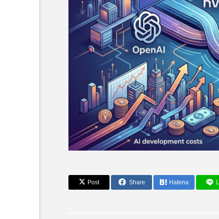
AI活用事例とツール
Post
Share
Hatena
L
SnooのアンテナはAIが
うなので、この作品を作り