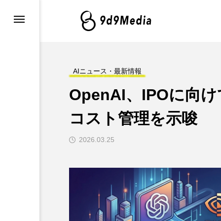
・最新情報
グ
AIニュース・最新情報
OpenAI、IPOに向
例とツール
コスト管理を示唆
2026.03.25