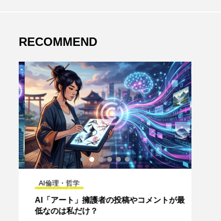
RECOMMEND
AI倫理・哲学
AI
の
AI「アート」擁護者の投稿やコメントが最
【Go
低なのは私だけ？
で何