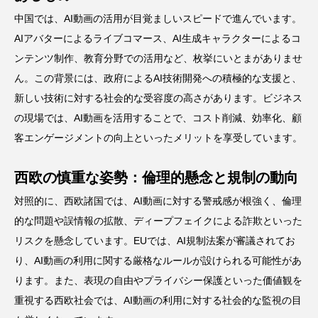
中国では、AI動画の活用が目覚ましいスピードで進んでいます。
AIアバターによるライブコマース、AI生成キャラクターによるコ
ンテンツ制作、教育分野での活用など、枚挙にいとまがありませ
ん。この背景には、政府によるAI技術開発への積極的な支援と、
新しい技術に対する社会的な受容度の高さがあります。ビジネス
の現場では、AI動画を活用することで、コスト削減、効率化、顧
客エンゲージメントの向上といったメリットを享受しています。
西欧の慎重な姿勢：倫理的懸念と規制の動向
対照的に、西欧諸国では、AI動画に対する警戒感が根強く、倫理
的な問題や誤情報の拡散、ディープフェイクによる詐欺といった
リスクを懸念しています。EUでは、AI規制法案が審議されてお
り、AI動画の利用に関する厳格なルールが設けられる可能性があ
ります。また、表現の自由やプライバシー保護といった価値観を
重視する西欧社会では、AI動画の利用に対する社会的な監視の目