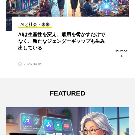
AIと社会・未来
AIで自分の後任を育成しているような気
がする、そう感じる人は他にいますか？
medi
9d9med
a
a
2026.04.08
FEATURED