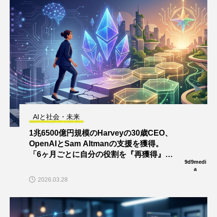
AIと社会・未来
1兆6500億円規模のHarveyの30歳CEO、
OpenAIとSam Altmanの支援を獲得。
「6ヶ月ごとに自分の役割を『再獲得』す
9d9medi
る必要がある」と語る
a
2026.03.28