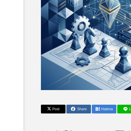
AIと社会・未来
Post
Share
Hatena
L
教室における人工知能が学
力を低下させている