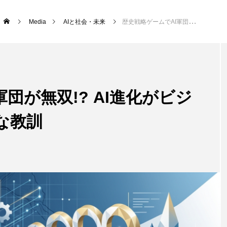
Media
AIと社会・未来
歴史戦略ゲームでAI軍団が無双!? AI進化がビジネスにもたらす意外な教訓
団が無双!? AI進化がビジ
な教訓