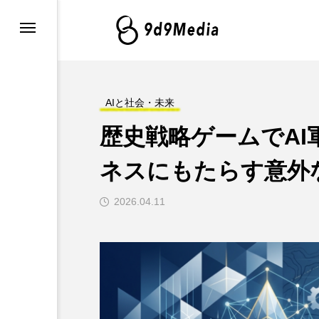
・最新情報
グ
AIと社会・未来
歴史戦略ゲームでAI軍
例とツール
ネスにもたらす意外
2026.04.11