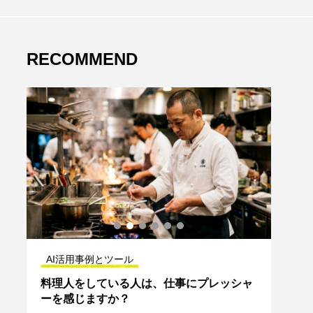
RECOMMEND
AI活用事例とツール
AI
ん
穴
料理人をしている人は、仕事にプレッシャ
AI
ーを感じますか？
律を