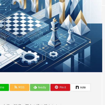
バラバラの顧客データ、放置していませ
ine
RSS
feedly
Pin it
note
か？B2Bマーケターが陥る3つの落とし
生の批判的思考