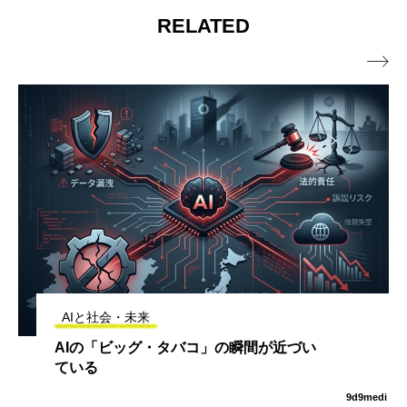
RELATED

AIと社会・未来
失業者への速報！：AIに仕事を奪われる
ことに不満を持つ人々に対し、AI推進派
の泣き虫が文句を言い、人間を「複雑な
9d9medi