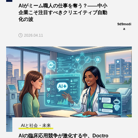
AIがミーム職人の仕事を奪う？——中小
企業こそ注目すべきクリエイティブ自動
化の波
9d9medi
a
2026.04.11
AIと社会・未来
AIの臨床応用競争が激化する中、Doctro