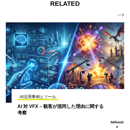
RELATED

AI活用事例とツール
AI 対 VFX – 観客が混同した理由に関する
考察
9d9medi
a