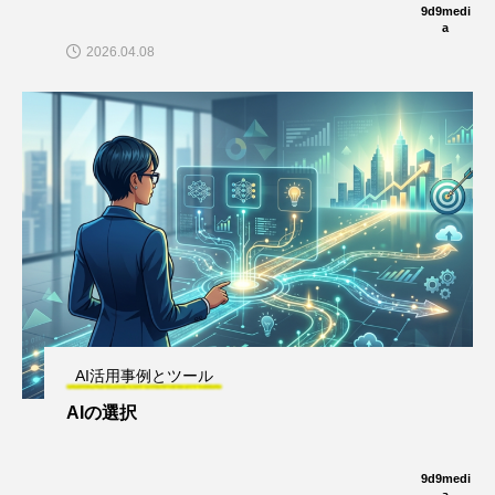
9d9medi
a
2026.04.08
AI活用事例とツール
AIの選択
9d9medi
a