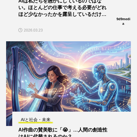
AIは私たちを愚かにしているのではな
い。ほとんどの仕事で考える必要がどれ
ほど少なかったかを露呈しているだけ
9d9medi
だ。
a
2026.03.23
AIと社会・未来
AI作曲の賛美歌に「😭」…人間の創造性
はAIに代替されるのか？