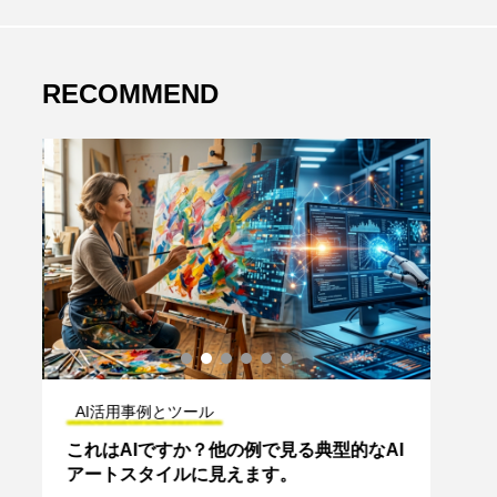
RECOMMEND
AI活用事例とツール
AI
ラ
これはAIですか？他の例で見る典型的なAI
Open
アートスタイルに見えます。
始。