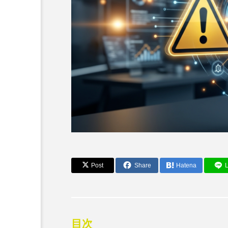
Post
Share
Hatena
L
AIニュース・最新情報
Pearl Abyss、「Crimso
るAI利用について公式声
目次