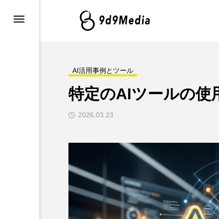
・最新情報
グ
AI活用事例とツール
特定のAIツールの使
例とツール
2026.03.23