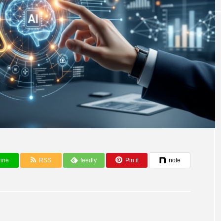
ine
RSS
feedly
Pin it
note
AIニュース・最新情報
n Desert」におけ
データグリッドAIセンター、ニュージー
明を発表し謝罪
ンドで2番目に電力消費量の多い施設に