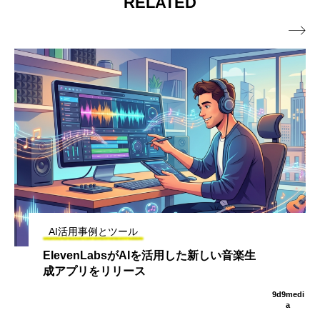
RELATED

AI活用事例とツール
ElevenLabsがAIを活用した新しい音楽生
成アプリをリリース
9d9medi
a