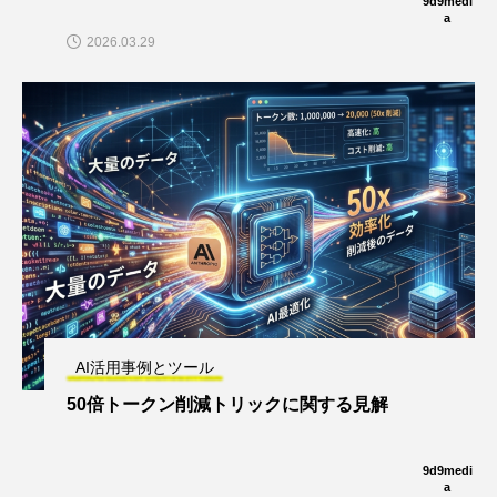
9d9medi
a
2026.03.29
AI活用事例とツール
50倍トークン削減トリックに関する見解
9d9medi
a