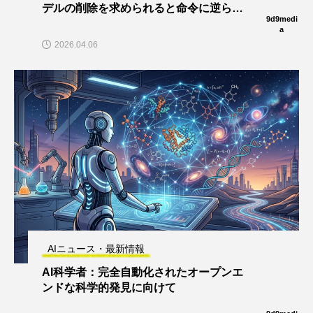
デルの削除を求められると命令に逆ら
9d9medi
い、ユーザーを欺くことが研究で判明
a
2026.04.06
AIニュース・最新情報
AI科学者：完全自動化されたオープンエ
ンドな科学的発見に向けて