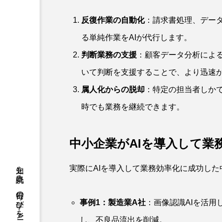
反復作業の自動化
：請求書処理、デー
る単純作業をAIが代行します。
判断業務の支援
：顧客データ分析による
いて判断を支援することで、より迅速
属人化からの脱却
：特定の担当者しかで
時でも業務を継続できます。
中小企業がAIを導入して業
実際にAIを導入して業務効率化に成功し
事例1：製造業A社
：画像認識AIを活
し、不良品流出を削減。