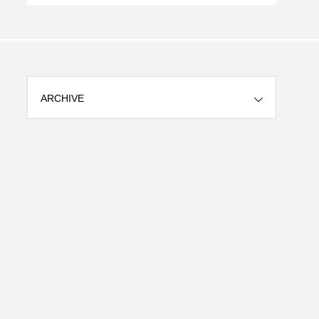
ーケ
ARCHIVE