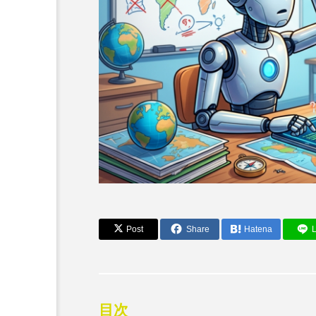
Post
Share
Hatena
L
AI活用事例とツール
CursorがClaude Code
る新しいAIエージェント
目次