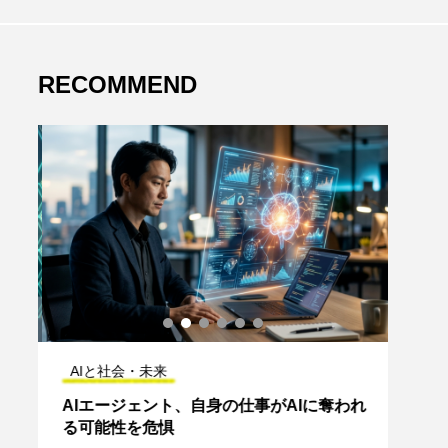
RECOMMEND
AIと社会・未来
AI
AIエージェント、自身の仕事がAIに奪われ
「検
る可能性を危惧
薦さ