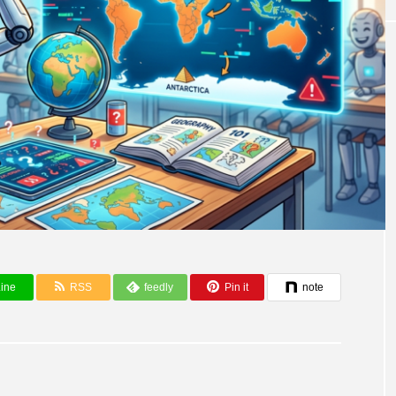
ine
RSS
feedly
Pin it
note
AIと社会・未来
とCodexに対抗す
彼女は本物？それともAI？
体験をローンチ