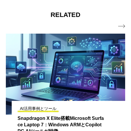
RELATED

AI活用事例とツール
Snapdragon X Elite搭載Microsoft Surfa
ce Laptop 7：Windows ARMとCopilot