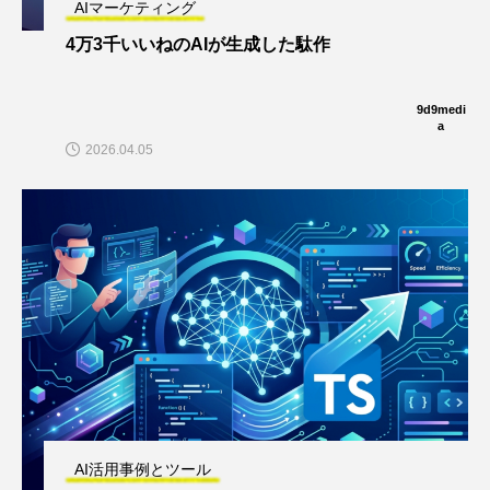
AIマーケティング
4万3千いいねのAIが生成した駄作
9d9medi
a
2026.04.05
AI活用事例とツール