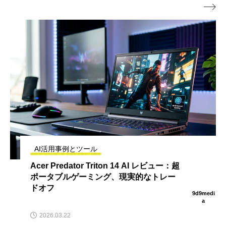

AI活用事例とツール
Claudeをペアプログラマーとして活用
し、2000ダウンロードと600ドルの収益
を達成したApple Watchアプリの構築
9d9medi
a
2026.03.22