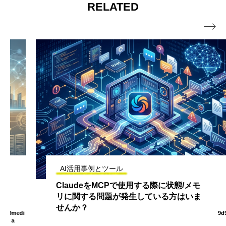
RELATED

AI活用事例とツール
ClaudeをMCPで使用する際に状態/メモ
リに関する問題が発生している方はいま
せんか？
9d9medi
a