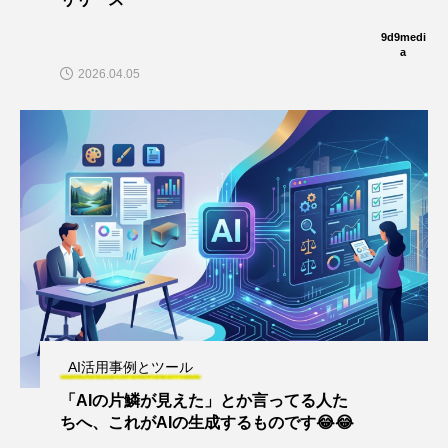
9d9medi
a
2026.04.05
AI活用事例とツール
「AIの片鱗が見えた」とか言ってる人た
ちへ、これがAIの生成するものです😂😂