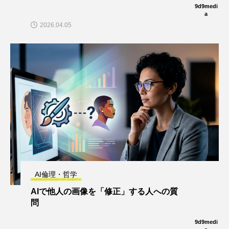
9d9medi
a
2026.04.05
AI倫理・哲学
AIで他人の画像を「修正」する人への質
問
9d9medi