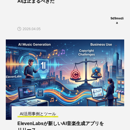
AIは止まるべきだ
9d9medi
a
2026.04.05
AI活用事例とツール
ElevenLabsが新しいAI音楽生成アプリを
リリース