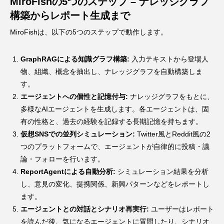
MiroFishの5つのステップ – ナレッジグラフ
構築からレポート生成まで
MiroFishは、以下の5つのステップで動作します。
GraphRAGによる知識グラフ構築:
入力テキストから登場人
物、組織、概念を抽出し、ナレッジグラフを自動構築しま
す。
エージェントへの個性と記憶付与:
ナレッジグラフをもとに、
多様なAIエージェントを生成します。各エージェントは、固
有の性格と、過去の経験を記録する長期記憶を持ちます。
仮想SNSでの並列シミュレーション:
Twitter風とReddit風の2
つのプラットフォームで、エージェントが自律的に投稿・議
論・フォローを行います。
ReportAgentによる自動分析:
シミュレーション結果を分析
し、意見の変化、提携関係、新興パターンなどをレポートし
ます。
エージェントとの対話とシナリオ再実行:
ユーザーはレポート
を読んだ後、気になるエージェントに質問したり、シナリオ