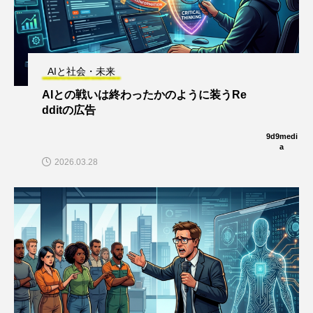
AIと社会・未来
AIとの戦いは終わったかのように装うRe
dditの広告
9d9medi
a
2026.03.28