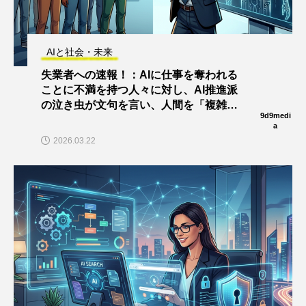
AIと社会・未来
失業者への速報！：AIに仕事を奪われる
ことに不満を持つ人々に対し、AI推進派
の泣き虫が文句を言い、人間を「複雑な
9d9medi
コンピューター」呼ばわり！
a
2026.03.22