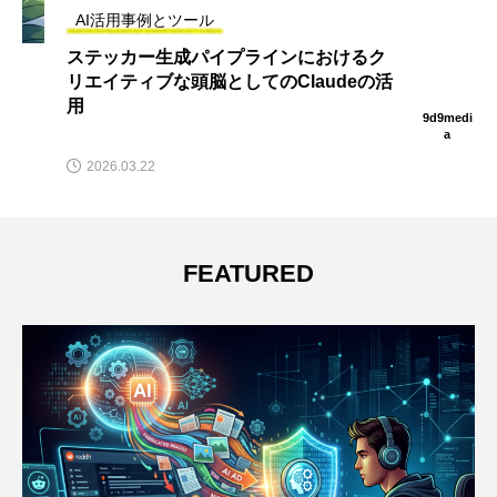
AI活用事例とツール
プラインにおけるク
AI生成のクオリティは
してのClaudeの活
な進化とビジネス活用
9d9medi
a
2026.04.11
FEATURED