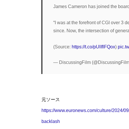
James Cameron has joined the board of
“I was at the forefront of CGI over 3 
since. Now, the intersection of gener
(Source:
https://t.co/pUlIflFQox
)
pic.
— DiscussingFilm (@DiscussingFil
元ソース
https://www.euronews.com/culture/2024/09
backlash