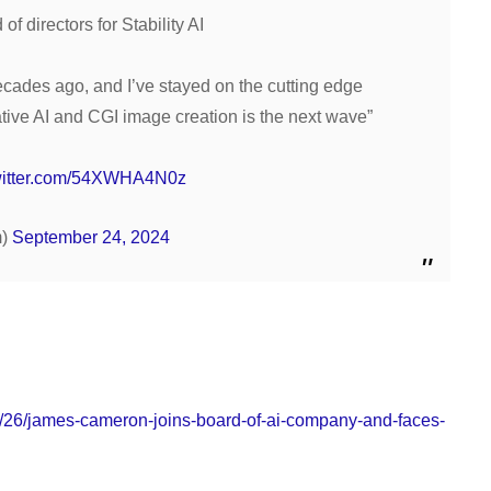
CONTACT
 directors for Stability AI
問い合わせ｜今だけ！3
decades ago, and I’ve stayed on the cutting edge
ative AI and CGI image creation is the next wave”
NEWS
ニュース｜国内外の最新
twitter.com/54XWHA4N0z
m)
September 24, 2024
PRIVACY PO
プライバシーポリシー｜
特定商取引法
/26/james-cameron-joins-board-of-ai-company-and-faces-