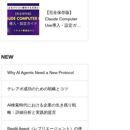
現
【完全保存版】
プロンプトエンジニ
Claude Computer
アリングとLLMワー
Use導入・設定ガイ
クフローの革新
ド：AIによるパソコ
ン操作の新時代
NEW
Why AI Agents Need a New Protocol
テレアポ成功のための戦略とコツ
AI検索時代における企業の生き残り戦
略：詳細分析と実践的提言
n1）予約
Replit Agent（レプリエージェント）の使