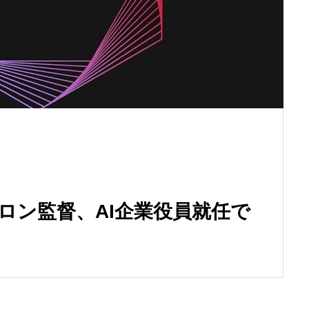
孫正義氏、生成AIの未来を語る：「日本
的なAI開発は限界に直面」
ロン監督、AI企業役員就任で