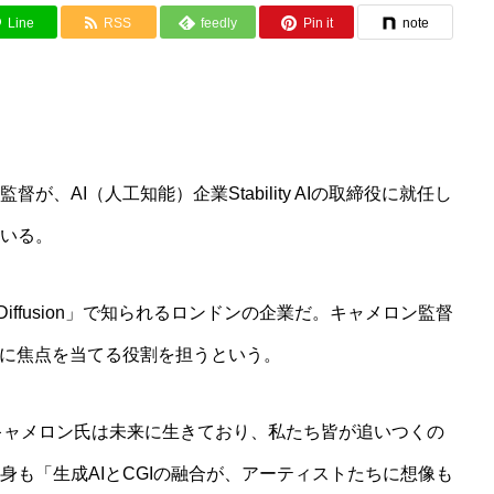
Line
RSS
feedly
Pin it
note
、AI（人工知能）企業Stability AIの取締役に就任し
いる。
able Diffusion」で知られるロンドンの企業だ。キャメロン監督
用に焦点を当てる役割を担うという。
キャメロン氏は未来に生きており、私たち皆が追いつくの
身も「生成AIとCGIの融合が、アーティストたちに想像も