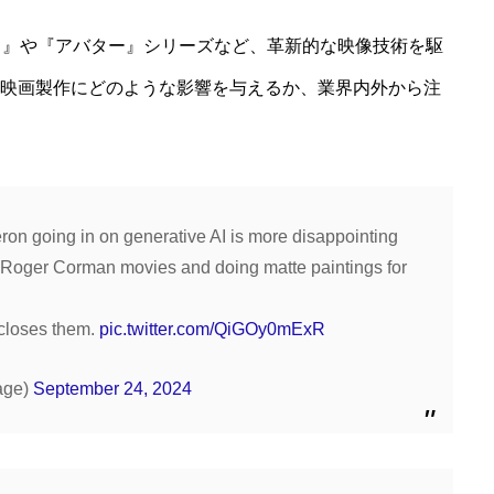
ク』や『アバター』シリーズなど、革新的な映像技術を駆
COMPANY
映画製作にどのような影響を与えるか、業界内外から注
会社情報｜企業理念・事
SERVICE
サービス｜CRM・MA支
ron going in on generative AI is more disappointing
on Roger Corman movies and doing matte paintings for
BLOG
t closes them.
pic.twitter.com/QiGOy0mExR
ブログ記事｜マーケティ
age)
September 24, 2024
DOWNLOAD
資料ダウンロード｜サー