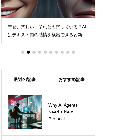
幸せ、悲しい、それとも怒っている？AI
ChatGPTに待望
はテキスト内の感情を検出できると新た
場！AIで業務効率
な研究が発表
最近の記事
おすすめ記事
ChatGPTのプロン
Why AI Agents
プトチェーンを使っ
Need a New
て、効率的にタスク
Protocol
をこなそう！～事例
と実践編～