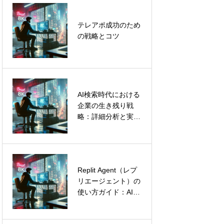
HubSpotのCRMで
テレアポ成功のため
顧客管理を革新し、
の戦略とコツ
効率的なビジネス成
長を実現
AI検索時代における
LinkedInリード獲得
企業の生き残り戦
を自動化する
略：詳細分析と実践
Octopus CRMの使
的提言
い方とメリット
Replit Agent（レプ
Account
リエージェント）の
Engagement（旧
使い方ガイド：AIで
Pardot）によるセー
プログラミング不要
ルスとマーケティン
のシステム開発を実
グプロセスの統合