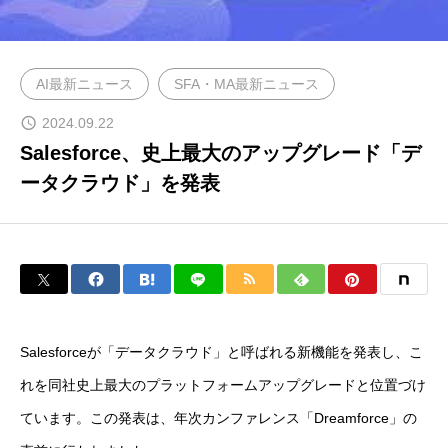
DOWNLOAD
資料ダウンロード｜サービス資料提供
AI最新ニュース
SFA・MA最新ニュース
CONTACT
2024.09.22
問い合わせ｜今だけ！3回の無料コンサル実施中
Salesforce、史上最大のアップグレード「デ
ータクラウド」を発表
NEWS
ニュース｜国内外の最新マーケティング情報
PRIVACY POLICY
プライバシーポリシー｜個人情報保護と法令遵守について
Salesforceが「データクラウド」と呼ばれる新機能を発表し、こ
特定商取引法に基づく表記
れを同社史上最大のプラットフォームアップグレードと位置づけ
ています。この発表は、年次カンファレンス「Dreamforce」の