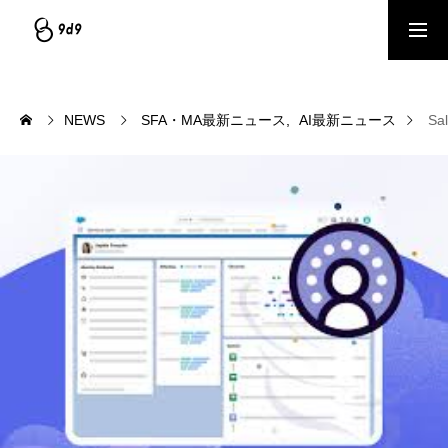
資料ダウンロード
サービスを見る
NEWS
SFA・MA最新ニュース
AI最新ニュース
S
個別相談（1on1）予約
COMPANY
会社情報｜企業理念・事業内容
SERVICE
サービス｜CRM・MA支援、AI活用、クリエイティブ制作
BLOG
ブログ記事｜マーケティング情報ナレッジベース