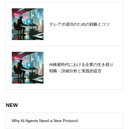
HubSpotのCRMで顧客管理を革新
テレアポ成功のための戦略とコツ
し、効率的なビジネス成長を実現
AI検索時代における企業の生き残り
LinkedInリード獲得を自動化する
戦略：詳細分析と実践的提言
Octopus CRMの使い方とメリット
NEW
Why AI Agents Need a New Protocol