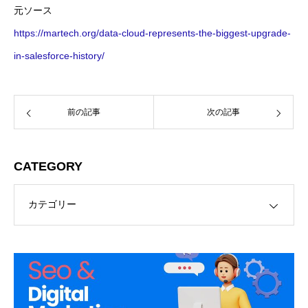
元ソース
https://martech.org/data-cloud-represents-the-biggest-upgrade-
in-salesforce-history/
前の記事
次の記事
CATEGORY
RY