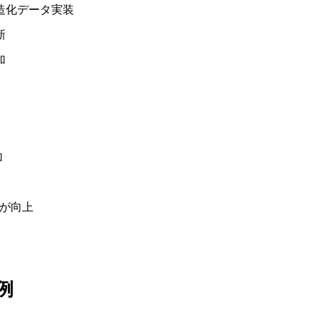
造化データ実装
新
加
加
アが向上
例