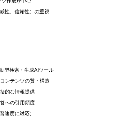
ンツ作成が中心
個別相談（1o
権威性、信頼性）の重視
COMPANY
会社情報｜企業理念・事
SERVICE
駆動型検索・生成AIツール
 コンテンツの質・構造
サービス｜CRM・MA支
包括的な情報提供
BLOG
成回答への引用頻度
学習速度に対応）
ブログ記事｜マーケティ
DOWNLOAD