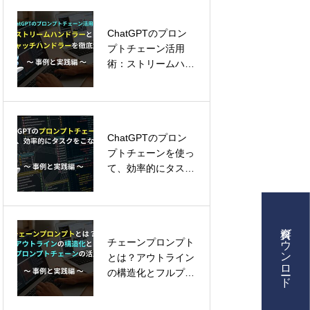
術
n1）予約
ChatGPTのプロン
プロンプト勉強、も
プトチェーン活用
う不要！OpenAIの
術：ストリームハン
新ツールで一発生成
ドラーとタグキャッ
チハンドラーも徹底
解説！
業内容
ChatGPTのプロン
生成エンジン最適化
プトチェーンを使っ
(GEO): マーケティ
て、効率的にタスク
ング入門
援、AI活用、クリエイティブ制作
をこなそう！～事例
と実践編～
資料ダウンロード
チェーンプロンプト
CRM、MA、AIを活
ング情報ナレッジベース
とは？アウトライン
用した次世代ドリッ
の構造化とフルプロ
プマーケティング戦
ンプトチェーンの活
略
用法