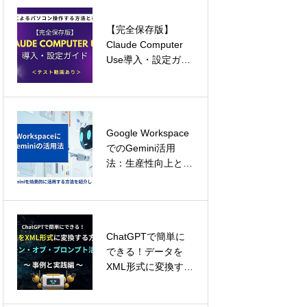
現
【完全保存版】
プロンプトエンジニ
Claude Computer
アリングとLLMワー
Use導入・設定ガイ
クフローの革新
ド：AIによるパソコ
ン操作の新時代
Google Workspace
マーケティングオー
でのGemini活用
トメーションツール
法：生産性向上と生
の効果と選び方｜導
産性向上の実践方法
入メリットとおすす
めツール
ChatGPTで簡単に
Felo vs GenSpark
できる！データを
vs Perplexity：AI検
XML形式に変換する
索ツールを徹底比較
方法とチェーン・オ
ブ・プロンプト活用