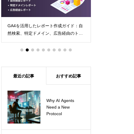
GA4を活用したレポート作成ガイド：自
B2Bマーケティングの
然検索、特定ドメイン、広告経由のトラ
Account Enga
フィック分析
最近の記事
おすすめ記事
ChatGPTのプロン
Why AI Agents
プトチェーンを使っ
Need a New
て、効率的にタスク
Protocol
をこなそう！～事例
と実践編～