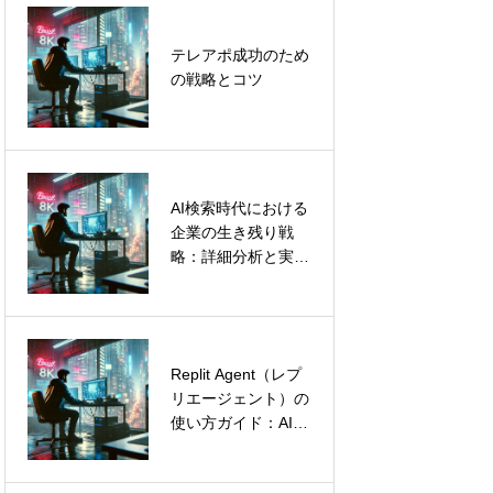
HubSpotのCRMで
テレアポ成功のため
顧客管理を革新し、
の戦略とコツ
効率的なビジネス成
長を実現
AI検索時代における
LinkedInリード獲得
企業の生き残り戦
を自動化する
略：詳細分析と実践
Octopus CRMの使
的提言
い方とメリット
Replit Agent（レプ
Account
リエージェント）の
Engagement（旧
使い方ガイド：AIで
Pardot）によるセー
プログラミング不要
ルスとマーケティン
のシステム開発を実
グプロセスの統合