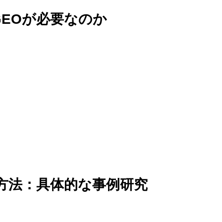
資料ダウンロード｜サー
ぜGEOが必要なのか
CONTACT
問い合わせ｜今だけ！3
NEWS
ニュース｜国内外の最新
PRIVACY PO
プライバシーポリシー｜
実践方法：具体的な事例研究
特定商取引法