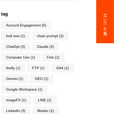
ビス資料提供
サービスを見る
tag
Account Engagement
(6)
回の無料コンサル実施中
bolt.new
(1)
chain prompt
(3)
ChatGpt
(3)
Claude
(3)
マーケティング情報
Computer Use
(1)
Felo
(1)
firefly
(1)
FTP
(1)
GA4
(1)
LICY
Gemini
(1)
GEO
(1)
個人情報保護と法令遵守について
Google Workspace
(1)
imageFX
(1)
LINE
(1)
に基づく表記
LinkedIn
(3)
Meebo
(1)