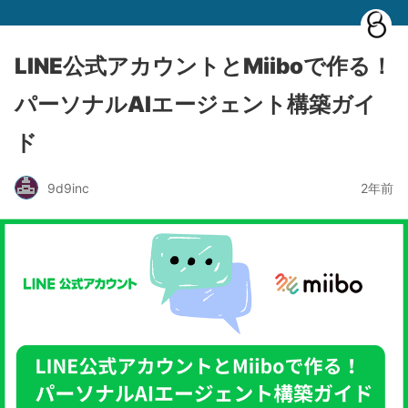
LINE公式アカウントとMiiboで作る！
パーソナルAIエージェント構築ガイ
ド
9d9inc
2年前