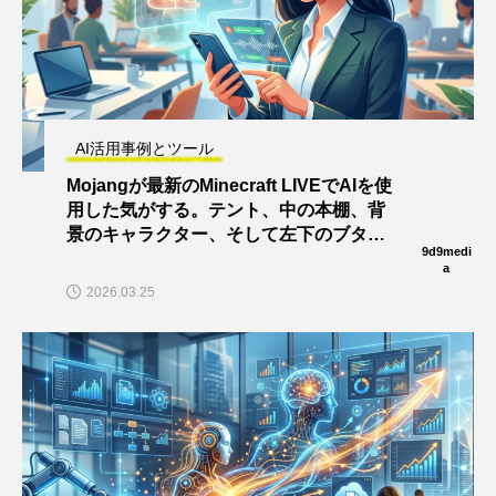
AI活用事例とツール
Mojangが最新のMinecraft LIVEでAIを使
用した気がする。テント、中の本棚、背
景のキャラクター、そして左下のブタを
9d9medi
見て。
a
2026.03.25