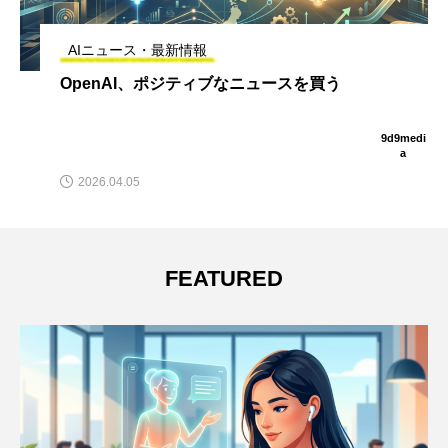
AIニュース・最新情報
ベンヤミン・ネタニヤフ首相、AIクロー
ンではないことを証明するのに苦戦
9d9medi
a
2026.03.18
FEATURED