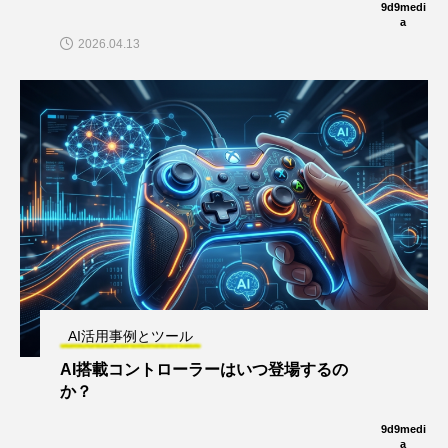
9d9medi
a
2026.04.13
AI活用事例とツール
AI搭載コントローラーはいつ登場するの
か？
9d9medi
a