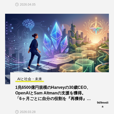
2026.04.05
AIと社会・未来
1兆6500億円規模のHarveyの30歳CEO、
OpenAIとSam Altmanの支援を獲得。
「6ヶ月ごとに自分の役割を『再獲得』す
9d9medi
る必要がある」と語る
a
2026.03.28