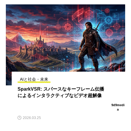
AIと社会・未来
SparkVSR: スパースなキーフレーム伝播
によるインタラクティブなビデオ超解像
9d9medi
a
2026.03.25