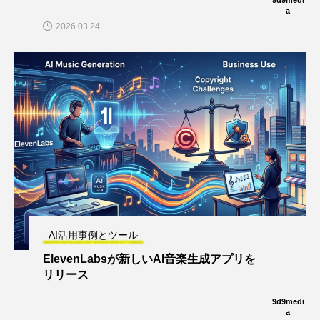
a
2026.03.24
AI活用事例とツール
ElevenLabsが新しいAI音楽生成アプリを
リリース
9d9medi
a