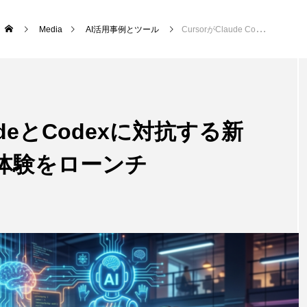
Media
AI活用事例とツール
CursorがClaude CodeとCodexに対抗する新しいAIエージェント体験をローンチ
 CodeとCodexに対抗する新
体験をローンチ