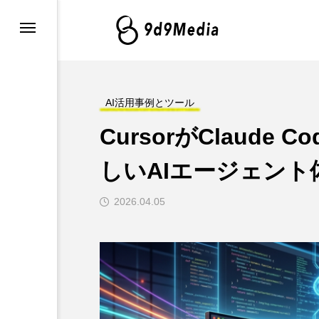
・最新情報
グ
AI活用事例とツール
CursorがClaude
例とツール
しいAIエージェント
2026.04.05