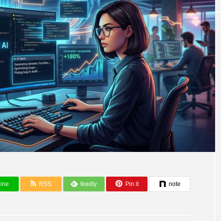
AI活用事例とツール
ine
RSS
feedly
Pin it
note
けるのがさらに困
2026年最も革新的なデータサイエンス
ボットは、別のモ