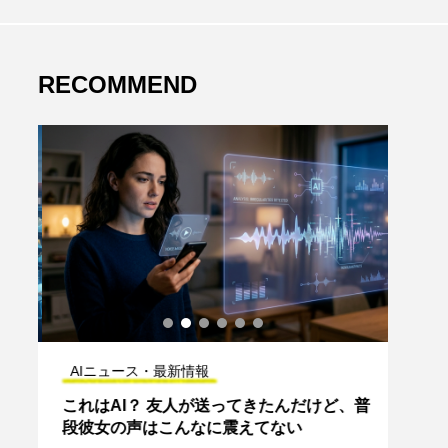
RECOMMEND
AIニュース・最新情報
AI
企業
これはAI？ 友人が送ってきたんだけど、普
AI
段彼女の声はこんなに震えてない
だ