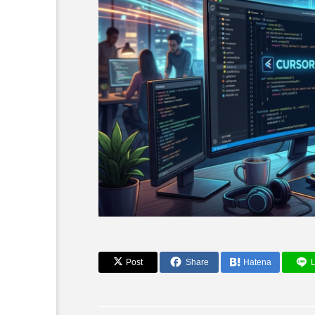
AI倫理・哲学
Post
Share
Hatena
L
AIのキルスイッチを見つ
難に：LLM搭載チャット