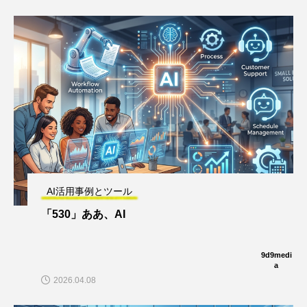
AI活用事例とツール
「530」ああ、AI
9d9medi
a
2026.04.08