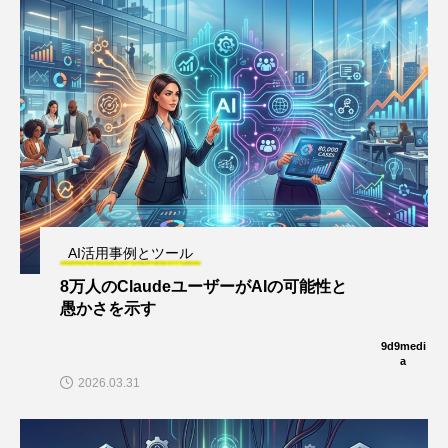
AI活用事例とツール
8万人のClaudeユーザーがAIの可能性と
愚かさを示す
9d9medi
a
2026.03.31