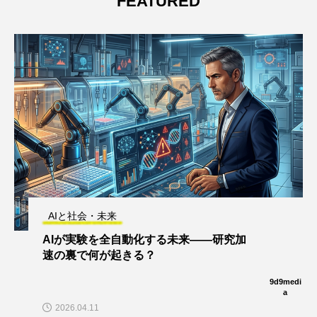
FEATURED
AIと社会・未来
AIが実験を全自動化する未来——研究加
速の裏で何が起きる？
9d9medi
a
2026.04.11