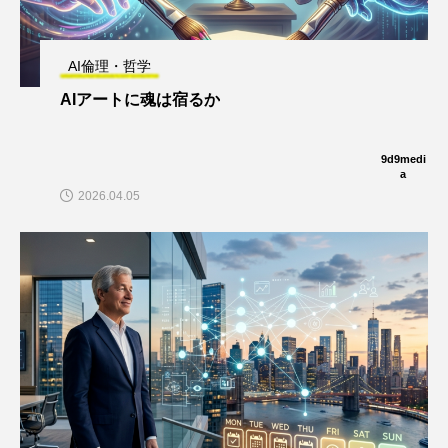
AI倫理・哲学
AIアートに魂は宿るか
9d9medi
a
2026.04.05