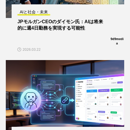
AIと社会・未来
JPモルガンCEOのダイモン氏：AIは将来
的に週4日勤務を実現する可能性
9d9medi
a
2026.03.22