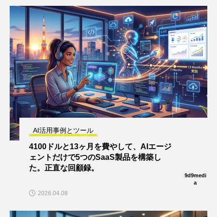
AI活用事例とツール
4100ドルと13ヶ月を費やして、AIエージ
ェントだけで5つのSaaS製品を構築し
た。正直な回顧録。
9d9medi
a
2026.04.08