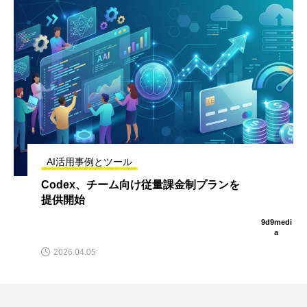
AI活用事例とツール
AIの「上位1%」の使い方を試してみた結
果、今までどれだけ時間を無駄にしてい
たのか信じられない
edi
9d9medi
a
2026.03.27