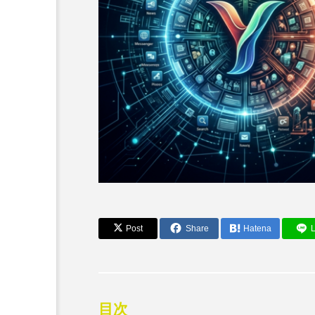
Post
Share
Hatena
L
AI倫理・哲学
AI音楽の検閲は「表現の
のか？音楽家とAI倫理の
目次