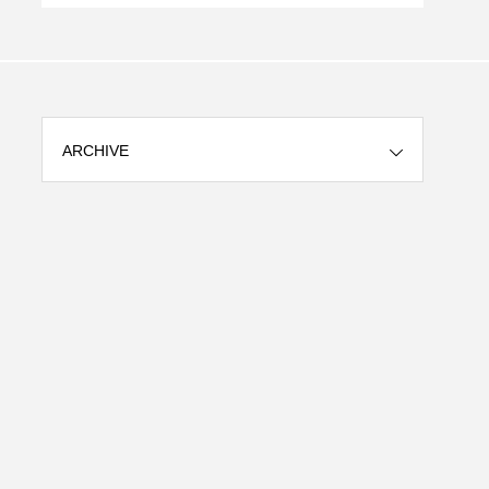
今、「これはAIだ」と叫ぶ「新しい」小さ
AI活
なディテールは何ですか？
ARCHIVE