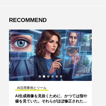
RECOMMEND
AI活用事例とツール
AI
AI生成画像を見抜くために、かつては指や
「5時
歯を見ていた。それらがほぼ修正された
中小