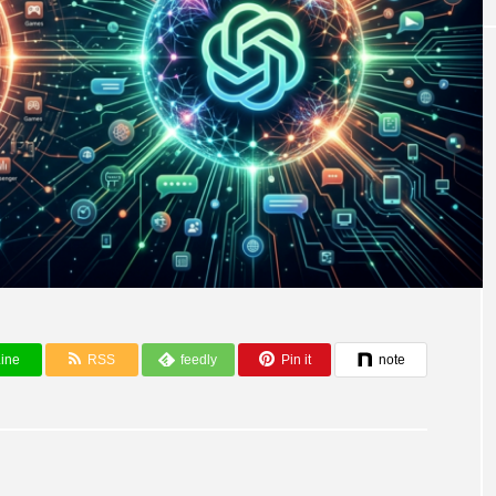
ine
RSS
feedly
Pin it
note
AI活用事例とツール
自由」を侵害する
AIを救え
ジレンマ