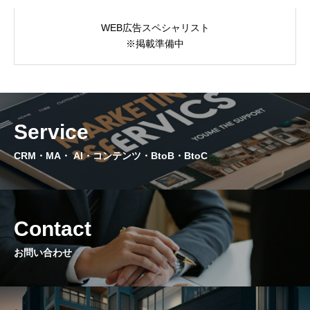
DOWNLOAD
WEB広告スペシャリスト
資料ダウンロード｜サービス資料提供
※掲載準備中
CONTACT
問い合わせ｜今だけ！3回の無料コンサル実施中
NEWS
Service
ニュース｜国内外の最新マーケティング情報
CRM・MA・ AI・コンテンツ・BtoB・BtoC
PRIVACY POLICY
プライバシーポリシー｜個人情報保護と法令遵守について
Contact
特定商取引法に基づく表記
お問い合わせ