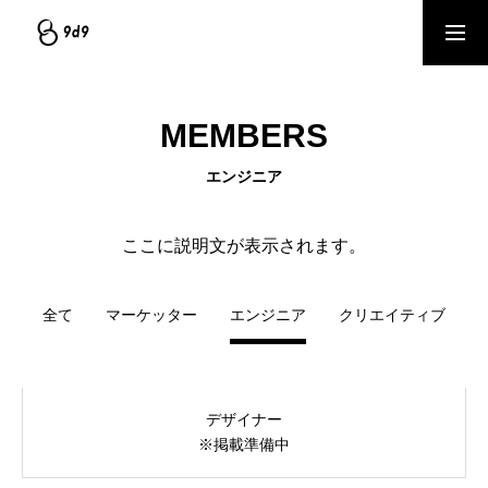
資料ダウンロード
サービスを見る
MEMBERS
個別相談（1on1）予約
エンジニア
COMPANY
ここに説明文が表示されます。
会社情報｜企業理念・事業内容
全て
マーケッター
エンジニア
クリエイティブ
SERVICE
サービス｜CRM・MA支援、AI活用、クリエイティブ制作
デザイナー
BLOG
※掲載準備中
ブログ記事｜マーケティング情報ナレッジベース