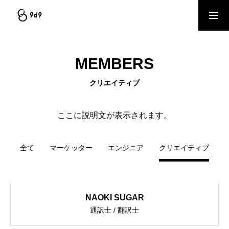
資料ダウンロード
サービスを見る
MEMBERS
個別相談（1on1）予約
クリエイティブ
COMPANY
ここに説明文が表示されます。
会社情報｜企業理念・事業内容
全て
マーケッター
エンジニア
クリエイティブ
SERVICE
サービス｜CRM・MA支援、AI活用、クリエイティブ制作
BLOG
NAOKI SUGAR
通訳士 / 翻訳士
ブログ記事｜マーケティング情報ナレッジベース