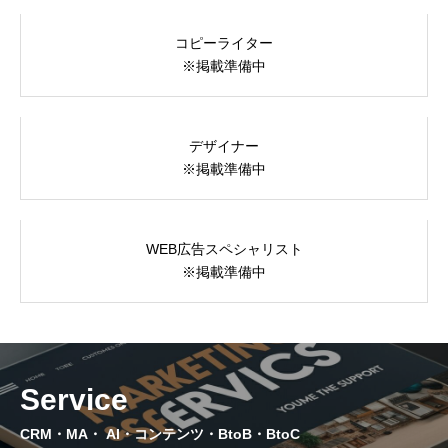
DOWNLOAD
コピーライター
資料ダウンロード｜サービス資料提供
※掲載準備中
CONTACT
問い合わせ｜今だけ！3回の無料コンサル実施中
デザイナー
※掲載準備中
NEWS
ニュース｜国内外の最新マーケティング情報
WEB広告スペシャリスト
PRIVACY POLICY
※掲載準備中
プライバシーポリシー｜個人情報保護と法令遵守について
特定商取引法に基づく表記
Service
CRM・MA・ AI・コンテンツ・BtoB・BtoC