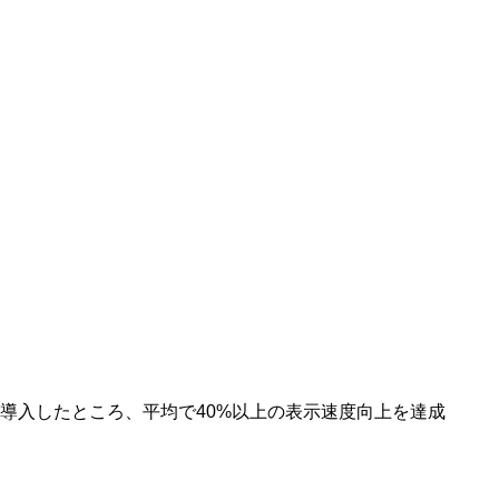
資料ダウンロード｜サー
CONTACT
問い合わせ｜今だけ！3
NEWS
ニュース｜国内外の最新
PRIVACY PO
プライバシーポリシー｜
tを導入したところ、平均で40%以上の表示速度向上を達成
特定商取引法