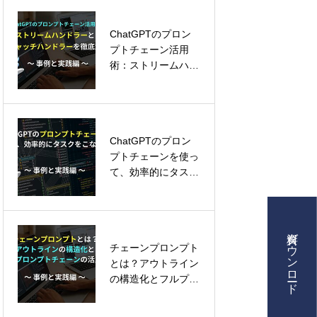
術
n1）予約
ChatGPTのプロン
プロンプト勉強、も
プトチェーン活用
う不要！OpenAIの
術：ストリームハン
新ツールで一発生成
ドラーとタグキャッ
チハンドラーも徹底
解説！
業内容
ChatGPTのプロン
生成エンジン最適化
プトチェーンを使っ
(GEO): マーケティ
て、効率的にタスク
ング入門
援、AI活用、クリエイティブ制作
をこなそう！～事例
と実践編～
資料ダウンロード
チェーンプロンプト
CRM、MA、AIを活
ング情報ナレッジベース
とは？アウトライン
用した次世代ドリッ
の構造化とフルプロ
プマーケティング戦
ンプトチェーンの活
略
用法