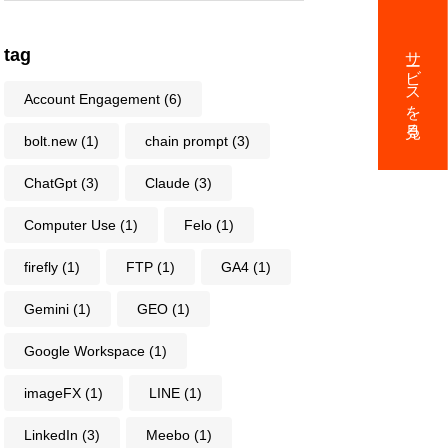
ビス資料提供
サービスを見る
tag
Account Engagement
(6)
回の無料コンサル実施中
bolt.new
(1)
chain prompt
(3)
ChatGpt
(3)
Claude
(3)
マーケティング情報
Computer Use
(1)
Felo
(1)
firefly
(1)
FTP
(1)
GA4
(1)
LICY
Gemini
(1)
GEO
(1)
個人情報保護と法令遵守について
Google Workspace
(1)
imageFX
(1)
LINE
(1)
に基づく表記
LinkedIn
(3)
Meebo
(1)