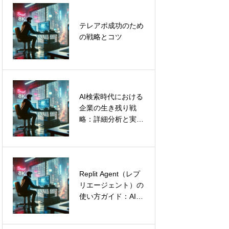
HubSpotのCRMで
テレアポ成功のため
顧客管理を革新し、
の戦略とコツ
効率的なビジネス成
長を実現
AI検索時代における
LinkedInリード獲得
企業の生き残り戦
を自動化する
略：詳細分析と実践
Octopus CRMの使
的提言
い方とメリット
Replit Agent（レプ
Account
リエージェント）の
Engagement（旧
使い方ガイド：AIで
Pardot）によるセー
プログラミング不要
ルスとマーケティン
のシステム開発を実
グプロセスの統合