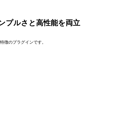
個別相談（1o
: シンプルさと高性能を両立
COMPANY
果が特徴のプラグインです。
会社情報｜企業理念・事
SERVICE
サービス｜CRM・MA支
BLOG
ブログ記事｜マーケティ
DOWNLOAD