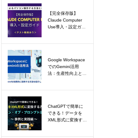
現
【完全保存版】
プロンプトエンジニ
Claude Computer
アリングとLLMワー
Use導入・設定ガイ
クフローの革新
ド：AIによるパソコ
ン操作の新時代
Google Workspace
マーケティングオー
でのGemini活用
トメーションツール
法：生産性向上と生
の効果と選び方｜導
産性向上の実践方法
入メリットとおすす
めツール
ChatGPTで簡単に
Felo vs GenSpark
できる！データを
vs Perplexity：AI検
XML形式に変換する
索ツールを徹底比較
方法とチェーン・オ
ブ・プロンプト活用