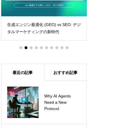
マーケティングオ
生成エンジン最適化 (GEO) vs SEO: デジ
の効果と選び方｜
タルマーケティングの新時代
めツール
最近の記事
おすすめ記事
ChatGPTのプロン
Why AI Agents
プトチェーンを使っ
Need a New
て、効率的にタスク
Protocol
をこなそう！～事例
と実践編～