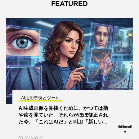
FEATURED
AI活用事例とツール
AI生成画像を見抜くために、かつては指
や歯を見ていた。それらがほぼ修正され
た今、「これはAIだ」と叫ぶ「新しい」
9d9medi
小さなディテールは何ですか？
a
2026.03.29