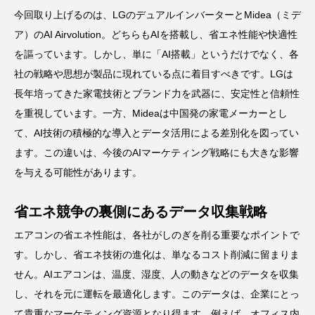
今回取り上げるのは、LGのデュアルインバーターとMidea（ミデ
ア）のAI Airvolution。どちらもAIを搭載し、省エネ性能や快適性
を謳っています。しかし、単に「AI搭載」というだけでなく、各
社の戦略や思想が製品に現れている点に着目すべきです。LGは
長年培ってきた家電技術とブランド力を武器に、安定性と信頼性
を重視しています。一方、Mideaは中国発の家電メーカーとし
て、AI技術の積極的な導入とデータ活用による差別化を図ってい
ます。この違いは、今後のAIマーケティング戦略にも大きな影響
を与える可能性があります。
省エネ競争の裏側にあるデータ収集戦略
エアコンの省エネ性能は、各社がしのぎを削る重要なポイントで
す。しかし、省エネ技術の進化は、単なるコスト削減に留まりま
せん。AIエアコンは、温度、湿度、人の動きなどのデータを収集
し、それを元に運転を最適化します。このデータは、企業にとっ
て貴重なマーケティング資源となり得ます。例えば、オフィス内