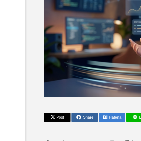
AIニュース・最新情報
Post
Share
Hatena
L
Anthropic vs. Open
で日本企業が学ぶべきこと