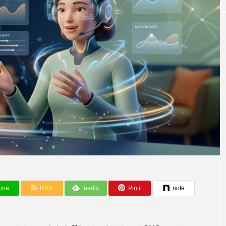
AIと社会・未来
ine
RSS
feedly
Pin it
note
AI、AI覇権争いの裏側
失業者への速報！：AIに仕事を奪われる
とに不満を持つ人々に対し、AI推進派の