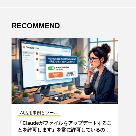
RECOMMEND
AI活用事例とツール
AI
こ
「Claudeがファイルをアップデートするこ
AI
泣
とを許可します」を常に許可しているの