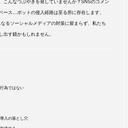
き虫が文句を言い、人間を「複雑なコン
、こんなつぶやきを発していませんか？SNSのコメン
ューター」呼ばわり！
ベース…ボットの侵入経路は至る所に存在します。
化は、単なるソーシャルメディアの対策に留まらず、私たち
し出す鏡かもしれません。
行為ではない
導入の落とし穴