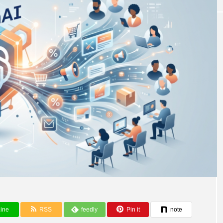
AIと社会・未来
年の計算能力向けに数
AIのせいでソフトウェア開発を楽しめな
ine
RSS
feedly
Pin it
note
確保
なっている人は他にいますか？