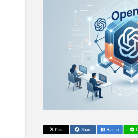
AIニュース・最新情報
OpenAI CEO、2025
Post
Share
Hatena
L
十億ドルのインフラ取引を