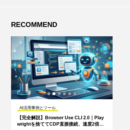
RECOMMEND
AI活用事例とツール
AI
く
【完全解説】Browser Use CLI 2.0｜Play
Ope
wrightを捨ててCDP直接接続、速度2倍・
いフ