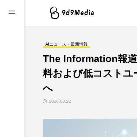
・最新情報
グ
AIニュース・最新情報
The Information
例とツール
料および低コストユ
へ
2026.03.22